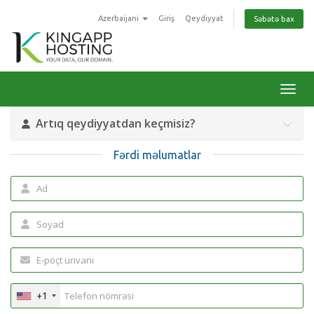
Azerbaijani
Giriş
Qeydiyyat
Səbətə bax
Naviq
Artıq qeydiyyatdan keçmisiz?
Fərdi məlumatlar
+1